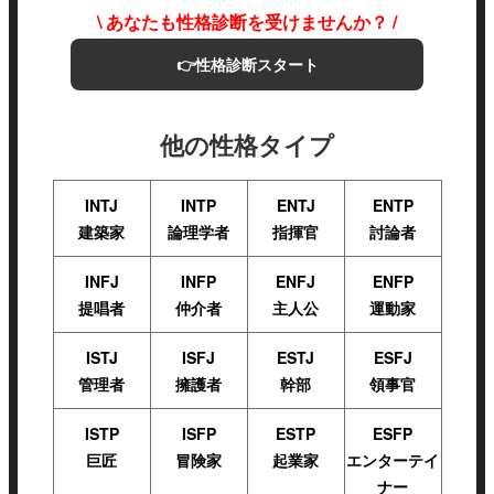
\ あなたも性格診断を受けませんか？ /
👉性格診断スタート
他の性格タイプ
INTJ
INTP
ENTJ
ENTP
建築家
論理学者
指揮官
討論者
INFJ
INFP
ENFJ
ENFP
提唱者
仲介者
主人公
運動家
ISTJ
ISFJ
ESTJ
ESFJ
管理者
擁護者
幹部
領事官
ISTP
ISFP
ESTP
ESFP
巨匠
冒険家
起業家
エンターテイ
ナー