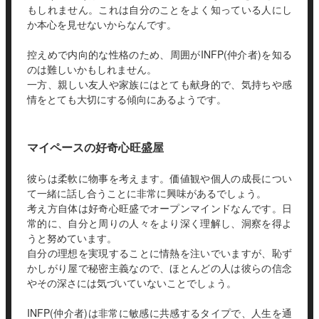
もしれません。これは自分のことをよく知っている人にし
か本心を見せないからなんです。
控えめで内向的な性格のため、周囲がINFP(仲介者)を知る
のは難しいかもしれません。
一方、親しい友人や家族にはとても献身的で、気持ちや感
情をとても大切にする傾向にあるようです。
マイペースの好奇心旺盛屋
彼らは柔軟に物事を考えます。価値観や個人の成長につい
て一緒に話し合うことに非常に興味があるでしょう。
考え方自体は好奇心旺盛でオープンマインドなんです。日
常的に、自分と周りの人々をより深く理解し、洞察を得よ
うと努めています。
自分の理想を実現することに情熱を注いでいますが、恥ず
かしがり屋で秘密主義なので、ほとんどの人は彼らの信念
やその深さには気づいていないことでしょう。
INFP(仲介者)は非常に敏感に共感するタイプで、人生を通