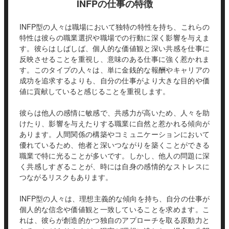
INFPの仕事の特徴
INFP型の人々は職場において独特の特性を持ち、これらの
特性は彼らの職業選択や職場での行動に深く影響を与えま
す。彼らはしばしば、個人的な価値観と深い共感を仕事に
反映させることを重視し、意味のある仕事に強く惹かれま
す。このタイプの人々は、単に金銭的な報酬やキャリアの
成功を追求するよりも、自分の仕事がより大きな目的や価
値に貢献していると感じることを重視します。
彼らは他人の感情に敏感で、共感力が高いため、人々を助
けたり、影響を与えたりする職業に自然と惹かれる傾向が
あります。人間関係の構築やコミュニケーションにおいて
優れているため、他者と深いつながりを築くことができる
職業で特に光ることが多いです。しかし、他人の問題に深
く共感しすぎることが、時には自身の感情的なストレスに
つながるリスクもあります。
INFP型の人々は、理想主義的な傾向を持ち、自分の仕事が
個人的な信念や価値観と一致していることを求めます。こ
れは、彼らが創造的かつ独自のアプローチを取る原動力と