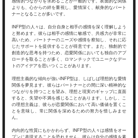
感情的つながりを求めることが一般的です。表面的な関係
よりも、心からの絆を重視し、愛情深く、献身的なパート
ナーとなることが多いです。
INFP型の人々は、自分自身と相手の感情を深く理解しよう
と努めます。彼らは相手の感情に敏感で、共感力が非常に
高いため、パートナーのニーズや感情を察知し、それに応
じたサポートを提供することが得意です。また、独創的で
創造的な思考を持つため、恋愛関係においても独自のアプ
ローチを取ることが多く、ロマンチックでユニークなデー
トのアイデアを思いつくことがあります。
理想主義的な傾向が強いINFP型は、しばしば理想的な愛情
関係を夢見ます。彼らはパートナーとの間に深い精神的な
つながりを持つことを望み、理想と現実のギャップに直面
すると、失望や不満を感じることがあります。しかし、こ
の理想主義は、彼らが恋愛関係において高い価値を置くこ
とを意味し、常に関係を深めるための努力を惜しみませ
ん。
内向的な性質にもかかわらず、INFP型の人々は感情をオー
プンに表現することを恐れません。彼らは自分の感情を素